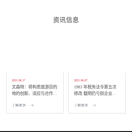
资讯信息
2021.06.17
2021.06.07
文森特：将构思旅游目的
1983 年税务法令第五次
地的创新、适应与合作策
修改 载明仍亏损企业可
略 包括将创意经济...
仅缴纳 1% 所得税
了解更多
了解更多