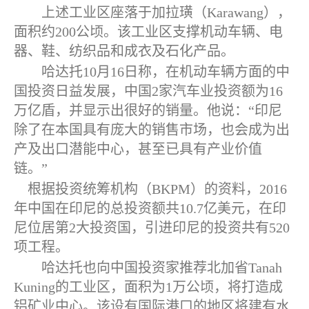
上述工业区座落于加拉璜（
Karawang
），
面积约
200
公顷。该工业区支撑机动车辆、电
器、鞋、纺织品和成衣及石化产品。
哈达托
10
月
16
日称，在机动车辆方面的中
国投资日益发展，中国
2
家汽车业投资额为
16
万亿盾，并显示出很好的销量。他说：“印尼
除了在本国具有庞大的销售市场，也会成为出
产及出口潜能中心，甚至已具有产业价值
链。”
根据投资统筹机构（
BKPM
）的资料，
2016
年中国在印尼的总投资额共
10.7
亿美元，在印
尼位居第
2
大投资国，引进印尼的投资共有
520
项工程。
哈达托也向中国投资家推荐北加省
Tanah
Kuning
的工业区，面积为
1
万公顷，将打造成
铝矿业中心。该设有国际港口的地区将建有水