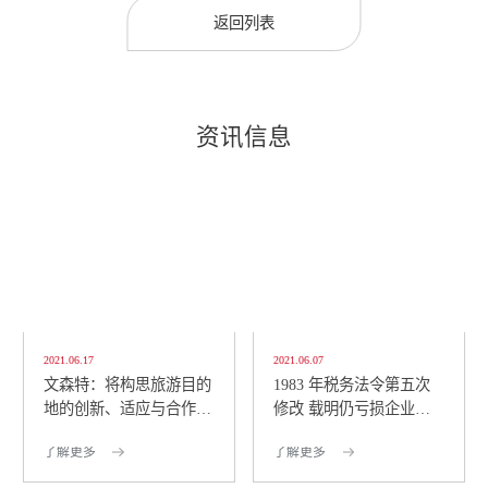
返回列表
资讯信息
2021.06.17
2021.06.07
文森特：将构思旅游目的
1983 年税务法令第五次
地的创新、适应与合作策
修改 载明仍亏损企业可
略 包括将创意经济...
仅缴纳 1% 所得税
了解更多
了解更多