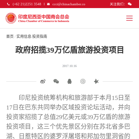
关注我们：
(+62 21)2251 3548
ccci@chinachamber.co
首页
/
实用信息
/
投资指南
政府招揽39万亿盾旅游投资项目
2017.10.16
印尼投资统筹机构和旅游部于本月15日至
17日在巴东共同举办区域投资论坛活动，并向
投资家招揽了总值29亿美元或39万亿盾的旅游
投资项目，这三个优先景区分别在苏北省多巴
湖、日惹特区的婆罗浮屠塔和邦加勿里洞省的