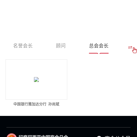
名誉会长
顾问
总会会长
监
中国银行雅加达分行 孙尚斌