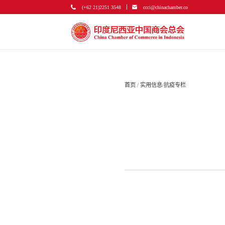
(+62 21)2251 3548
ccci@chinachamber.co
首页
/
实用信息
/
抗疫专栏