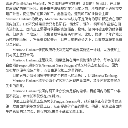
印尼矿业部长Jero Wacik称，将会限制没有实施建厂计划的厂家出口，并且将
提高镍矿的出口关税。部长重申法律规定在2014年之前，所有的矿主必须提交
建厂计划，促进原矿在国内加工。此番言论，遭到印尼矿业协会主席
Martiono Hadianto的反对，Martiono Hadianto认为不是所有的原矿都适合在印尼
国内加工。ITB研究结果显示只有铁矿石、铝土矿、镍矿、铜和锌矿能够在国
内进行加工。国内加工需要可获得的资源储备、物耗、证明可被回收的财务投
资。但建造一个冶炼厂，仅集资就将花费两年时间。比如，修建一个年产能20
万吨的铜冶炼厂，将花费12亿美元，且在目前的铜价之下，回收成本将要花费
28年时间。
Martiono Hadianto催促政府尽快决定是否需要实施这一计划，以方便矿主
们与买主签订合同。
Martiono Hadianto提醒政府，如果坚持在明年实施镍矿禁令，每年在印尼
自由港(Freeport)和NNT(Newmont Nusa Tenggara)地区将失去81亿美元。因为
NNT地区没有冶炼产能，而自由港仅加工少量的铜。
目前只有少部分国家控制的矿企有自己的冶炼厂，比如Aneka Tambang。
Martiono Hadianto称至少两个矿区将会出现产量减产，禁令还将带来民众
失业的后果。
Martiono Hadianto说国内铜工业亦没有足够的需求。目前国内的铜工业非
常不发达，年增长率仅仅在2%到3%。
印尼工业部制造工业局局长Panggah Susanto称，政府目前正在计划修建道
路，发展国内的基本金属工业，从而提高矿产品的需求。他说，制造业占国内
生产总值的25.75%，但仅有2%来自于基本金属工业。