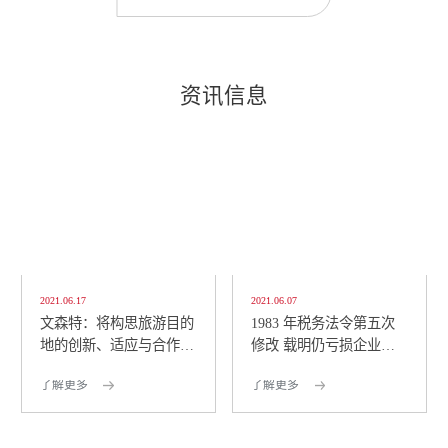
资讯信息
2021.06.17
2021.06.07
文森特：将构思旅游目的
1983 年税务法令第五次
地的创新、适应与合作策
修改 载明仍亏损企业可
略 包括将创意经济...
仅缴纳 1% 所得税
了解更多
了解更多