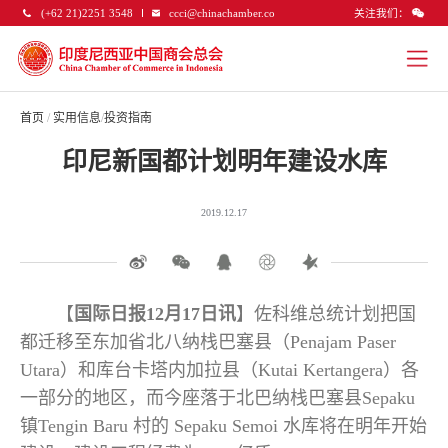
关注我们：
(+62 21)2251 3548
ccci@chinachamber.co
首页
/
实用信息
/
投资指南
印尼新国都计划明年建设水库
2019.12.17
【
国际日报12月17日讯
】佐科维总统计划把国
都迁移至东加省北八纳栈巴塞县（Penajam Paser
Utara）和库台卡塔内加拉县（Kutai Kertangera）各
一部分的地区，而今座落于北巴纳栈巴塞县Sepaku
镇Tengin Baru 村的 Sepaku Semoi 水库将在明年开始