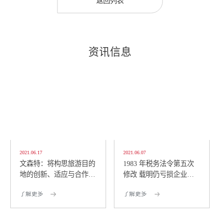
返回列表
资讯信息
2021.06.17
2021.06.07
文森特：将构思旅游目的
1983 年税务法令第五次
地的创新、适应与合作策
修改 载明仍亏损企业可
略 包括将创意经济...
仅缴纳 1% 所得税
了解更多
了解更多