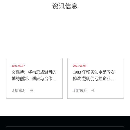
资讯信息
2021.06.17
2021.06.07
文森特：将构思旅游目的
1983 年税务法令第五次
地的创新、适应与合作策
修改 载明仍亏损企业可
略 包括将创意经济...
仅缴纳 1% 所得税
了解更多
了解更多