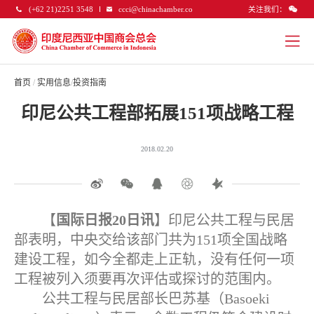
关注我们：
(+62 21)2251 3548
ccci@chinachamber.co
首页
/
实用信息
/
投资指南
印尼公共工程部拓展151项战略工程
2018.02.20
【
国际日报20日讯
】印尼公共工程与民居
部表明，中央交给该部门共为151项全国战略
建设工程，如今全都走上正轨，没有任何一项
工程被列入须要再次评估或探讨的范围内。
公共工程与民居部长巴苏基（Basoeki