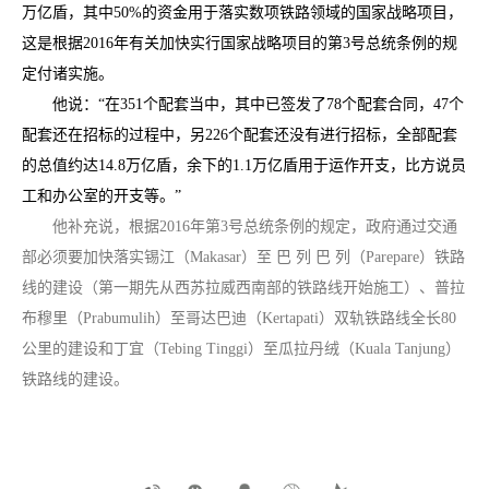
万亿盾，其中50%的资金用于落实数项铁路领域的国家战略项目，
这是根据2016年有关加快实行国家战略项目的第3号总统条例的规
定付诸实施。
他说：“在351个配套当中，其中已签发了78个配套合同，47个
配套还在招标的过程中，另226个配套还没有进行招标，全部配套
的总值约达14.8万亿盾，余下的1.1万亿盾用于运作开支，比方说员
工和办公室的开支等。”
他补充说，根据2016年第3号总统条例的规定，政府通过交通
部必须要加快落实锡江（Makasar）至 巴 列 巴 列（Parepare）铁路
线的建设（第一期先从西苏拉威西南部的铁路线开始施工）、普拉
布穆里（Prabumulih）至哥达巴迪（Kertapati）双轨铁路线全长80
公里的建设和丁宜（Tebing Tinggi）至瓜拉丹绒（Kuala Tanjung）
铁路线的建设。