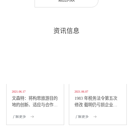
资讯信息
2021.06.17
2021.06.07
文森特：将构思旅游目的
1983 年税务法令第五次
地的创新、适应与合作策
修改 载明仍亏损企业可
略 包括将创意经济...
仅缴纳 1% 所得税
了解更多
了解更多