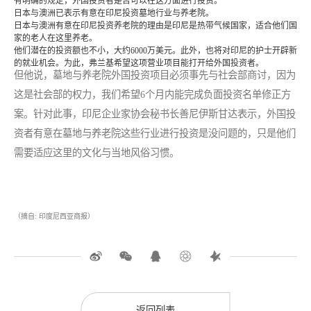
有明确的规定，外国投资者是否可以在这方面进行投资。
日本与澳洲已表示有意在印尼投资墓地行业与养老院。
日本与澳洲有意在印尼投资养老院的理由是印尼是热带气候国家，适合他们国
家的老人在这里养老。
他们潜在的投资额也不小，大约6000万美元。此外，也将对印尼的护士开辟新
的就业机会。为此，弗兰基希望这项营业项目能打开给外国投资者。
但他说，墓地与养老院外国投资项目必须事先与社会部商讨，因为
这是社会部的权力，我们希望6个月内能完成负面投资名单修正方
案。针对此事，印尼企业家协会秘书长善尼伊斯甘达表示，外国投
资者有意在墓地与养老院这些行业进行投资是没问题的，只是他们
需要适应这里的文化与当地风俗习惯。
（摘自: 印度尼西亚商报）
返回列表