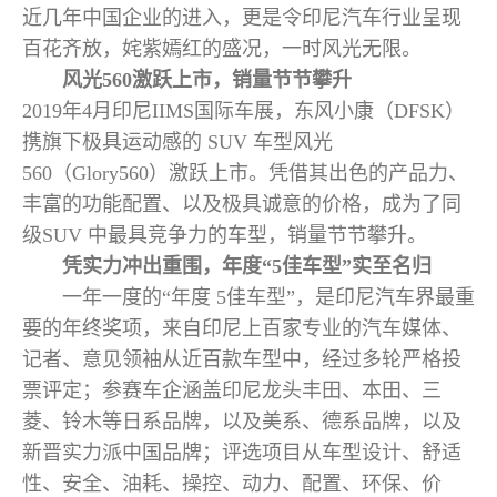
近几年中国企业的进入，更是令印尼汽车行业呈现
百花齐放，姹紫嫣红的盛况，一时风光无限。
风光560激跃上市，销量节节攀升
2019年4月印尼IIMS国际车展，东风小康（DFSK）
携旗下极具运动感的 SUV 车型风光
560（Glory560）激跃上市。凭借其出色的产品力、
丰富的功能配置、以及极具诚意的价格，成为了同
级SUV 中最具竞争力的车型，销量节节攀升。
凭实力冲出重围，年度“5佳车型”实至名归
一年一度的“年度 5佳车型”，是印尼汽车界最重
要的年终奖项，来自印尼上百家专业的汽车媒体、
记者、意见领袖从近百款车型中，经过多轮严格投
票评定；参赛车企涵盖印尼龙头丰田、本田、三
菱、铃木等日系品牌，以及美系、德系品牌，以及
新晋实力派中国品牌；评选项目从车型设计、舒适
性、安全、油耗、操控、动力、配置、环保、价