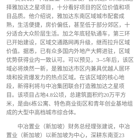
择雅加达之星项目，十分看好项目的区位价值和项
目品质。他介绍说，雅加达东南区域城市配套成
熟，生活便捷，房价偏低，甚至低于部分郊区，十
分适合大众阶层生活。加之年底轻轨通车，第三环
已开始建设，区域交通路网再升级，继而拉升区域
价值。据悉，已有众多国内外地产大鳄进驻，区域
优势获得业内一致认可。可以预见，3--5年后，该区
域必将焕然一新，是雅加达市区内兼具优越人居环
境和投资爆发力的热点区域。在该区域的核心地
段，新得利将与中冶集团联合打造雅加达之星项
目。该项目占地4.8公顷，总建筑面积约20万平方
米，是由6栋公寓、特色商业街区和青年创业基地组
成的大型中高档城市综合体。
中冶置业（新加坡）财务总经理张建说，中冶
置业（新加坡）以新加坡为中心，深耕东南亚23