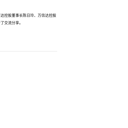
信达控股董事长陈日玲、万信达控股
行了交流分享。