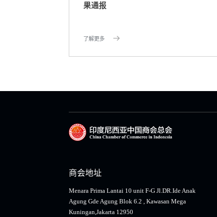
果通报
了解更多
商会地址
Menara Prima Lantai 10 unit F-G Jl.DR.Ide Anak
Agung Gde Agung Blok 6.2 , Kawasan Mega
Kuningan,Jakarta 12950