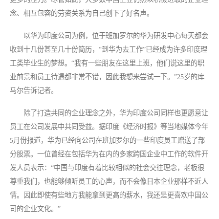
念、相互包容的劳资关系为自己创下了好名声。
以华为印度公司为例，位于班加罗尔的华为研发中心每天都会
收到十几份甚至几十份简历，“到华为去工作”已经成为许多印度理
工类毕业生的梦想。“我有一些朋友在这里上班，他们说这里的职
业前景和员工待遇都非常不错，因此我想来尝试一下。”25岁的库
马尔告诉记者。
除了打造共同的企业理念之外，华为印度公司同样也更愿意让
员工在公司发展中共同受益。据印度《经济时报》等当地媒体今年
5月份报道，华为已经向公司在班加罗尔的一些印度员工赠送了部
分股票。一位曾经在包括华为在内的多家跨国企业中工作的软件开
发人员表示：“中国与印度有着比较相似的社会交往理念，老板很
尊重我们，也能够倾听员工的心声，而不会像日本企业那样不近人
情。因此即使有些地方我能拿到更高的薪水，我还是更喜欢中国公
司的企业文化。”