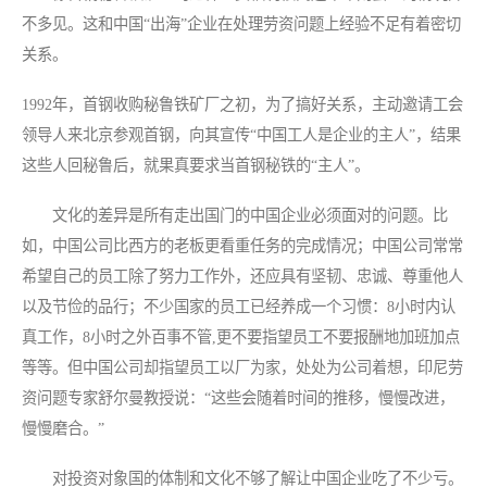
不多见。这和中国“出海”企业在处理劳资问题上经验不足有着密切
关系。
1992年，首钢收购秘鲁铁矿厂之初，为了搞好关系，主动邀请工会
领导人来北京参观首钢，向其宣传“中国工人是企业的主人”，结果
这些人回秘鲁后，就果真要求当首钢秘铁的“主人”。
文化的差异是所有走出国门的中国企业必须面对的问题。比
如，中国公司比西方的老板更看重任务的完成情况；中国公司常常
希望自己的员工除了努力工作外，还应具有坚韧、忠诚、尊重他人
以及节俭的品行；不少国家的员工已经养成一个习惯：8小时内认
真工作，8小时之外百事不管,更不要指望员工不要报酬地加班加点
等等。但中国公司却指望员工以厂为家，处处为公司着想，印尼劳
资问题专家舒尔曼教授说：“这些会随着时间的推移，慢慢改进，
慢慢磨合。”
对投资对象国的体制和文化不够了解让中国企业吃了不少亏。