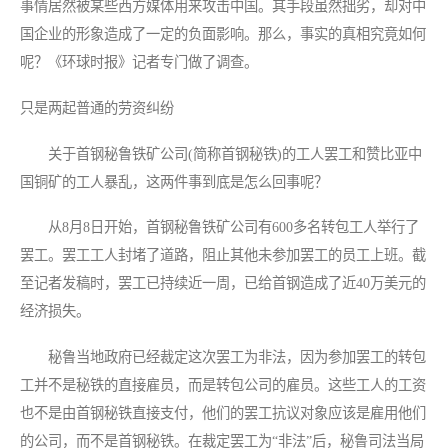
事情居然被某些西方媒体用来攻击中国。其手段虽然拙劣，却对中
国企业的形象造成了一定的负面影响。那么，事实的真相究竟如何
呢？《环球时报》记者专门做了调查。
只是两起普通的劳资纠纷
关于首钢秘鲁铁矿公司(简称首钢秘铁)的工人罢工和赞比亚中
国铜矿的工人暴乱，这两件事到底是怎么回事呢？
从8月8日开始，首钢秘鲁铁矿公司有600多名转包工人举行了
罢工。罢工工人封堵了道路，阻止其他未参加罢工的员工上班。截
至记者发稿时，罢工已持续近一周，已给首钢造成了近40万美元的
经济损失。
秘鲁当地政府已经裁定这次罢工为非法，因为参加罢工的转包
工并不是秘铁的直接雇员，而是转包公司的雇员。这些工人的工资
也不是由首钢秘铁直接支付，他们的罢工抗议对象应该是雇用他们
的公司，而不是首钢秘铁。在裁定罢工为“非法”后，秘鲁司法当局