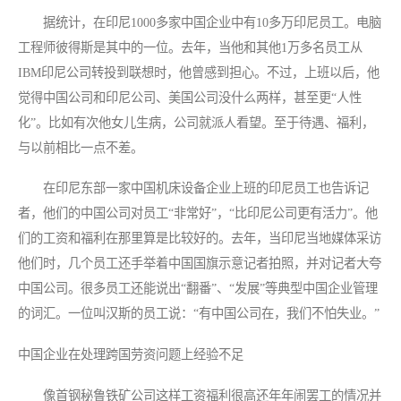
据统计，在印尼1000多家中国企业中有10多万印尼员工。电脑
工程师彼得斯是其中的一位。去年，当他和其他1万多名员工从
IBM印尼公司转投到联想时，他曾感到担心。不过，上班以后，他
觉得中国公司和印尼公司、美国公司没什么两样，甚至更“人性
化”。比如有次他女儿生病，公司就派人看望。至于待遇、福利，
与以前相比一点不差。
在印尼东部一家中国机床设备企业上班的印尼员工也告诉记
者，他们的中国公司对员工“非常好”，“比印尼公司更有活力”。他
们的工资和福利在那里算是比较好的。去年，当印尼当地媒体采访
他们时，几个员工还手举着中国国旗示意记者拍照，并对记者大夸
中国公司。很多员工还能说出“翻番”、“发展”等典型中国企业管理
的词汇。一位叫汉斯的员工说：“有中国公司在，我们不怕失业。”
中国企业在处理跨国劳资问题上经验不足
像首钢秘鲁铁矿公司这样工资福利很高还年年闹罢工的情况并