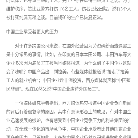
的法律，也尊重当地的工人，完全不存在虐待当地员工之说。为了
维护秩序，赞比亚警方打伤了6名工人。伤者已经出院，说有5个人
被打死纯属无稽之谈。目前铜矿的生产已恢复正常。
中国企业承受着更大的压力
对于许多跨国公司来说，在国外经营因为劳资纠纷而遭遇罢工
是十分常见的事情。比如，在印度的日本本田公司、丰田汽车等大
企业多次因为雇员罢工被当地媒体报道。为什么到了中国企业这就
变了味呢？中国产品出口到拉美，有些媒体就报道说“抢走了拉美
工人的就业机会”；中国企业赴非洲投资，西方媒体就声称“中国殖
民非洲”。现在居然又说“中国企业虐待外国员工”。
一位媒体研究学者指出，西方媒体热衷报道中国企业负面新闻
的背后有着很复杂的原因。其中有意识形态上的成见，有对中国企
业迅速发展的嫉妒，也有感受到中国企业竞争压力的利益集团的推
动。在全球一体化的市场竞争中，中国企业承受着比其他国家企业
更多的压力。尽管如此，大多数中国企业仍然以积极进取的企业理