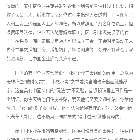
汉堡的一家中资企业在兼并时对企业的销售前景估计过于乐观，招
收了大量工人，后来在实际运作过程中出现人员过剩，而且印尼工
人的工资至少是国内工人的20倍，所以就辞退了几名印尼员工。但
根据印尼法律，企业无法随意解雇职工，因此引来没完没了的官
司。在许多非洲国家都规定50人可以成立工会，工会时常鼓动工人
向业主要求增加工资、增加福利、解决困难等，处理不好就会引起
劳资纠纷，让中国企业感到头痛不已。
国内的有些企业家常常低估国外企业工会组织的作用，总以为
无非搞些“破财免灾”、“小恩小惠”之举或请当地政府出面就能敲
定。这些具有中国特色的“玩法”并不灵验，首钢秘铁罢工事件是一
个明证。你今天给他们住房补贴，明天他们又要交通补贴；你给他
“独生子女”或“多子女”补贴，他在认为给得有理的同时，又要你给
他老年人补助。这不能用一句简单的“得寸进尺”就能解释的。
而中国企业在遭遇劳资纠纷、环保纠纷等负面事件时，往往把
它视作“丑事”而回避媒体采访，不敢主动出面澄清事实、阐述自己