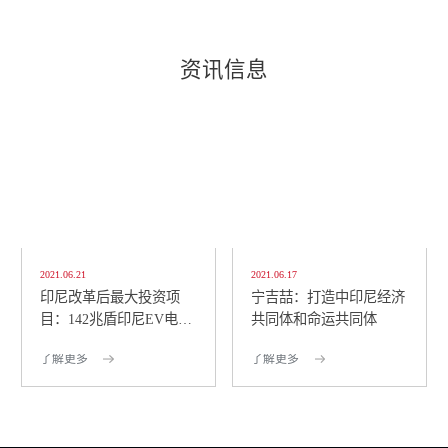
资讯信息
2021.06.21
2021.06.17
印尼改革后最大投资项
宁吉喆：打造中印尼经济
目：142兆盾印尼EV电池
共同体和命运共同体
厂 7月破土动工！ 两...
了解更多
了解更多