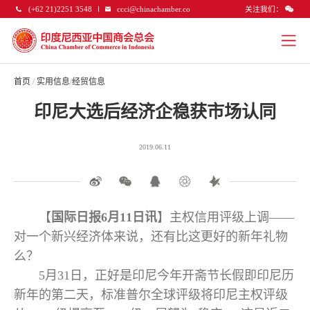
关注我们：
(+62 21)2251 3548
ccci@chinachamber.co
首页
/
实用信息
/
经贸信息
印尼大选后经济企稳获市场认同
2019.06.11
【
国际日报6月11日讯
】主权信用评级上调——
对一个新兴经济体来说，还有比这更好的新年礼物
么？
5月31日，正好是印尼今年开斋节长假即印尼历
新年的第二天，标准普尔全球评级将印尼主权评级