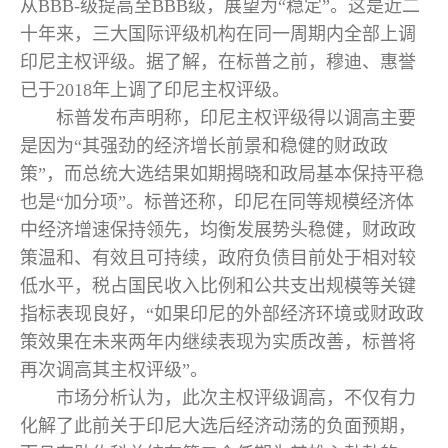
从BBB-级提高至BBB级，展望为“稳定”。这是近二
十年来，三大国际评级机构在同一周期内全部上调
印尼主权评级。据了解，在标普之前，穆迪、惠誉
已于2018年上调了印尼主权评级。
标普发布声明称，印尼主权评级得以调高主要
是因为“其强劲的经济增长前景和稳健的财政政
策”，而总统大选结果如期揭晓和政局基本保持平稳
也是“加分项”。标普还称，印尼在同等规模经济体
中经济增速保持领先，均衡发展势头稳健，财政政
策温和、有效且可持续，政府负债目前处于相对较
低水平，税占国民收入比例和公共支出规模等关键
指标表现良好，“如果印尼的外部经济环境或财政政
策效果在未来两年内继续表现为实质改善，标普将
再次调高其主权评级”。
市场分析认为，此次主权评级调高，不仅有力
化解了此前关于印尼大选后经济动荡的负面预期，