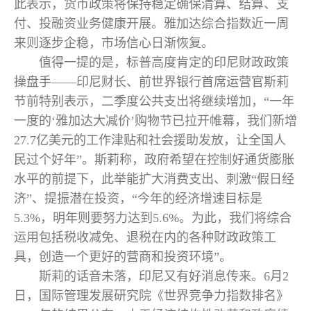
此表示，货币政策将保持稳定确保清算、结算、支
付、投融资业务健康开展。雅加达综合指数近一周
来则逐步企稳，市场信心日渐恢复。
值得一提的是，标普高度肯定的印尼财政政策
操盘手——印尼财长、前世界银行首席运营官斯莉
节前特别表示，二季度公共支出将继续增加，“一年
一度的‘雅加达大减价’购物节已拉开帷幕，我们新增
27.7亿美元的工作津贴和社会援助发放，让全国人
民过个好年”。斯莉称，政府希望在控制好通货膨胀
水平的前提下，此举能扩大消费支出、刺激“假日经
济”、提振潜在投资，“今年的经济增速目标是
5.3%，明年则要努力达到5.6%。为此，我们将综合
运用包括税收减免、退税在内的各种财政政策工
具，创造一个更好的营商和投资环境”。
斯莉的话音未落，印尼又有好消息传来。6月2
日，国际管理发展研究院《世界竞争力指数排名》