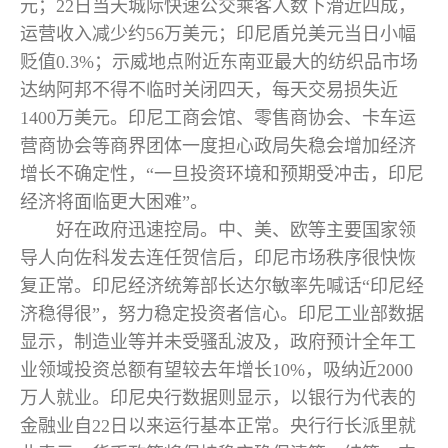
元；22日当天城际快速公交乘客人数下滑近四成，
运营收入减少约56万美元；印尼盾兑美元当日小幅
贬值0.3%；示威地点附近东南亚最大的纺织品市场
达纳阿邦不得不临时关闭四天，每天交易损失近
1400万美元。印尼工商会馆、零售商协会、卡车运
营商协会等商界团体一度担心政局失稳会增加经济
增长不确定性，“一旦投资环境和预期受冲击，印尼
经济将面临更大困难”。
好在政府迅速控局。中、美、欧等主要国家领
导人向佐科发去连任贺信后，印尼市场秩序很快恢
复正常。印尼经济统筹部长达尔敏率先喊话“印尼经
济稳得很”，努力稳定投资者信心。印尼工业部数据
显示，制造业等并未受骚乱波及，政府预计全年工
业领域投资总额有望较去年增长10%，吸纳近2000
万人就业。印尼央行数据则显示，以银行为代表的
金融业自22日以来运行基本正常。央行行长派里就