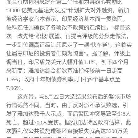
而且有助佐科总统在第二个任期为其雄心勃勃的
“4000 亿美元基建大发展”计划扩大对外融资。新加
坡经济学家乌本表示，印尼经济基本面一贯稳固，
佐科连任则确保了各项改革政策的连续性，“标普这
次一改先给‘积极’展望、再提高评级的分步走做法，
一步到位调高评级让印尼走了一趟‘快车道’，这着实
让属意印尼的投资者们颇为惊喜”。据了解，评级上
调当日，印尼盾兑美元大幅升值1.1%，创下四个月
来新高；雅加达综合指数基准指标较前一日走高
1.5%；政府十年期债券利率则下行9个基本点至
7.96%。
这光景，与5月22日大选结果公布后的紧张市场
行情截然不同。当时，由于反对派不承认败选，引
发了雅加达数千人示威，而后警民冲突导致至少8人
死亡、超过700人受伤。据雅加达特区政府估算，此
次骚乱仅公共设施遭破坏直接损失就高达3200万美