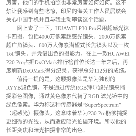
厉害，他们的手机拍照也非常厉害如何如何。这不
禁让我感到有些吃惊，印尼的海关工作人员居然会
关心中国手机并且与我主动攀谈这个话题。
网上查了一下，HUAWEI P30 Pro采用超感光徕
卡四摄，包括4000万像素超感光镜头、2000万像素
超广角镜头、800万大像素潜望式长焦镜头以及一枚
ToF镜头，并凭借出色的摄影力，在上一款HUAWEI
P20 Pro占据DxOMark排行榜首位长达一年之后，再
度刷新DxOMark得分纪录，获得总分112分的成绩。
值得一提的是，这颗摄像头是华为独创的
RYYB滤色镜，不是通过传统RGB拜尔滤光镜来捕
捉彩色图像，通过黄色像素代替了RGB 滤光镜中的
绿色像素。华为称这种传感器是“SuperSpectrum”
（超感光）摄像头，这意味着华为P30 Pro能够捕捉
更细微的光线，从而适应暗光拍摄环境。所以他的
长距变焦和暗光拍摄非常的出色。