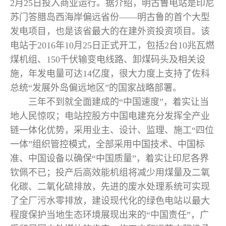
2月25日投入商业运行。据介绍，明古鲁电站是印尼
苏门答腊岛西海岸偏远省份——明古鲁的首个大型
发电项目，也是该省最大的在建外资投资项目。该
电站于2016年10月25日正式开工，包括2台10兆瓦燃
煤机组、150千伏输变电线路、卸煤码头及相关
设
施，年发电量可达14亿度，很大力度上支持了佐科
总统“发展外岛偏远地区”的国家战略部署。
三年不到就全面建成的“中国速度”，着实让当
地人民惊叹；电站控股方中国电建充分发挥全产业
链一体化优势，采用业主、设计、监理、施工“四位
一体”组织管控模式，全部采用中国技术、中国标
准、中国设备以确保“中国质量”，着实让印尼各界
钦佩不已；投产后高效能机组将减少用煤量及二氧
化碳、二氧化硫排放，先进的废水处理系统可实现
了全厂污水零排放，建设现代化的绿色电站以最大
程度保护当地生态环境展现出来的“中国责任”，广