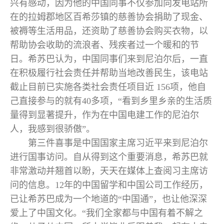
兴有感动，因为他的中国同事不仅参加向发电站所
在的拉姆郡地区百希莎镇的慈善协会捐助了现金、
被褥等生活用品，还资助了慈善协会购买衣物，以
帮助协会收助的流浪者、残疾者过一个暖和的节
日。希苏巴认为，中国同事们
来到尼泊尔后，一直
在积极履行社会责任并帮助当地改善民生，该电站
截止目前已实施各类社会责任项目近 156项，他自
己直接参与的就有40多项，“看到乡里乡亲的生活质
量得到显著提升，作为在中国电建工作的尼泊尔
人，我感到很骄傲”。
第三件喜事是中国国家主席习近平来到尼泊尔
进行国事访问。自从得到这个重要消息，希苏巴就
非常激动并翘首以盼，天天在媒体上查阅习主席访
问的信息。12年的中国留学和中国公司工作经历，
已让希苏巴成为一个地道的“中国通”，也让他深深
爱上了中国文化。“我们全家都与中国有着不解之