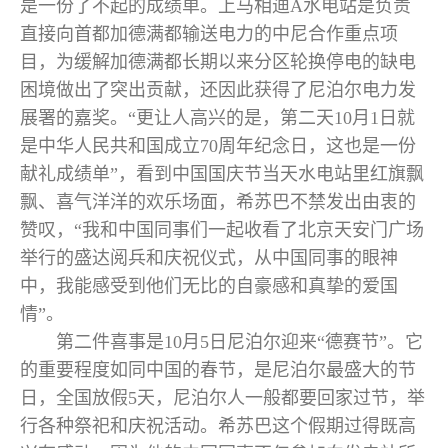
是一份了不起的成绩单。上马相迪A水电站是负责
直接向首都加德满都输送电力的中尼合作重点项
目，为缓解加德满都长期以来分区轮换停电的缺电
困境做出了突出贡献，还因此获得了尼泊尔电力发
展署的嘉奖。“更让人高兴的是，第二天10月1日就
是中华人民共和国成立70周年纪念日，这也是一份
献礼成绩单”，看到中国国庆节当天水电站里红旗飘
飘、喜气洋洋的欢乐场面，希苏巴不禁发出由衷的
赞叹，“我和中国同事们一起收看了北京天安门广场
举行的盛达阅兵和庆祝仪式，从中国同事的眼神
中，我能感受到他们无比的自豪感和真挚的爱国
情”。
第二件喜事是10月5日尼泊尔迎来“德赛节”。它
的重要程度如同中国的春节，是尼泊尔最盛大的节
日，全国放假5天，尼泊尔人一般都要回家过节，举
行各种祭祀和庆祝活动。希苏巴这个假期过得既高