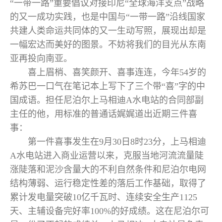
“一带一路”重要倡议对接印尼“全球海洋支点”战略
的又一成功实践，也是中国与“一带一路”沿线国家
共建人类命运共同体的又一生动写照，展现出却是
一幅宏达而美好的图景。不妨将我们的目光从东南
亚再投向南亚。
喜上眉梢、喜笑颜开、喜事连连，今年54岁的
希苏巴一口气在笔记本上写下了三个带“喜”字的中
国成语。担任尼泊尔上马相迪A水电站的合同部副
主任的他，用标准的普通话娓娓道出近期三件喜
事：
第一件喜事发生在9月30日8时23分，上马相迪
A水电站进入商业运营以来，克服当地河流流量陡
涨陡落和泥沙含量大的不利自然条件和尼泊尔电网
结构薄弱、运行稳定性差的落后工作基础，取得了
累计发电量突破10亿千瓦时、连续安全生产1125
天、主辅设备完好率100%的好成绩。这在尼泊尔可