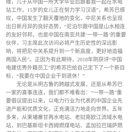
缘，儿子从中国一所大学毕业后跟着我一起在水电
站工作，15岁的女儿正在努力学习汉语”，希苏巴感
叹，中国发生了翻天覆地的变化，中尼关系也呈现
出日新月异的良好态势，“尼泊尔跟中国是山水相连
的友好邻邦，也是中国在南亚共建‘一带一路’的重要
伙伴，习主席此次访问必将产生历史性的深远影
响，将把尼中关系提升到一个新高度，更好地造福
两国人民”。正因为有此期待，2018年刚获评“中国
电建优秀外籍员工”的希苏巴给自己定下了一个新目
标，“我要在中国企业干到退休！”
无论是从明古鲁的跨越式发展，还是从希苏巴
一家的喜事连连，我们都不难看出：“一带一路”重
要倡议提出以来，以电力行业为代表的中国企业先
进产能和优质文化，正充满活力地走向世界。五年
多来，从柬埔寨甘再水电站、老挝南欧江流域水电
站，到巴基斯坦卡西姆燃煤电站、孟加拉巴瑞萨燃