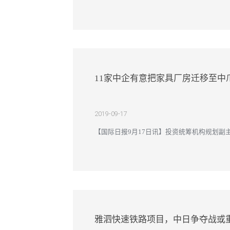
11家中企有意把家具厂房迁移至中
2019-09-17
【国际日报9月17日讯】投资统筹机构规划副主
爪省，此前有33家企业已从中国迁移到其它仍有
雅泗快速铁路项目，中日争夺战或