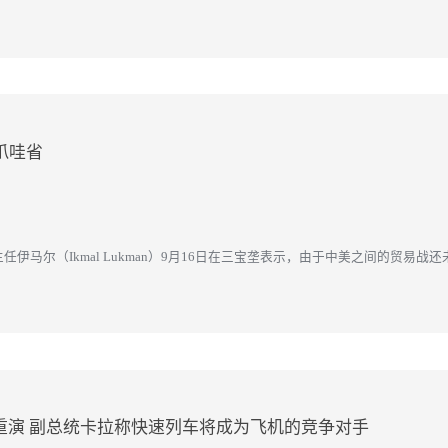
爪哇省
任伊马尔（Ikmal Lukman）9月16日在三宝垄表示，由于中美之间的贸易
营业发展机会的地区。...
重演 副总统卡拉称快速列车将成为飞机的竞争对手