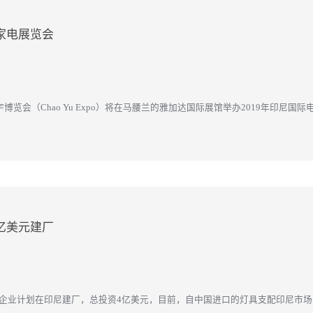
能家电展览会
宇博览会（Chao Yu Expo）将在马腰兰的雅加达国际展馆举办2019年印尼
这项盛会，他们将展出诸...
亿美元建厂
企业计划在印尼建厂，总投资4亿美元，目前，自中国进口的灯具支配印尼市场的65
工业投资前景相当明朗，因国电...