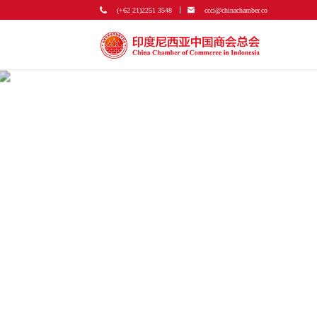
(+62 21)2251 3548
ccci@chinachamber.co