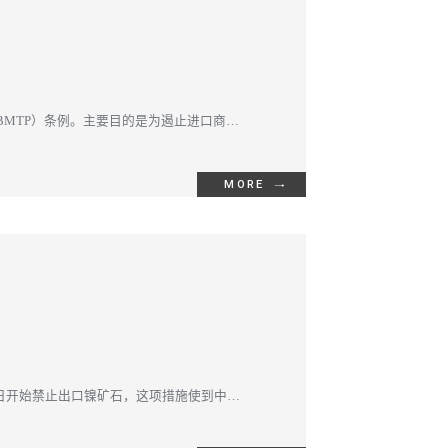
BMTP）条例。主要目的是为遏止进口商品
MORE
12月31日开始禁止出口镍矿石，这项措施使到中国