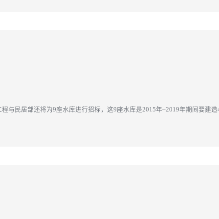
程与民居部还将为9座水库进行招标，这9座水库是2015年–2019年期间要
库、南苏省Jenelata...