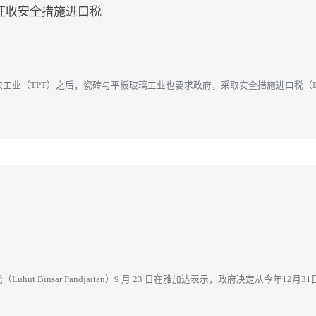
征收安全措施进口税
衣工业（TPT）之后，瓷砖与平板玻璃工业也要求政府，采取安全措施进口税（
主席艾迪.苏延多（Edy Suy...
hut Binsar Pandjaitan）9 月 23 日在雅加达表示，政府决定从今年
几天前我在首尔与乐...