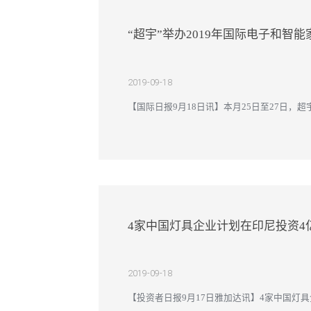
“超宇”举办2019年国际电子和智
2019-09-18
【国际日报9月18日讯】本月25日至27日，超
百家来自中国、马来西亚和印尼国内的企业参与
4家中国灯具企业计划在印尼投资4
2019-09-18
【投资者日报9月17日雅加达讯】4家中国灯具
席尊.玛诺波（John Manopo）称，印尼灯具