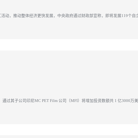
汇活动，推动整体经济更快发展，中央政府通过财政部宣称，即将发展119个
指标。目前印尼共有137...
过其子公司印尼MC PET Film 公司（MFI）将增加投资数额共 1 亿300
的用途。 印尼投资统筹机构表示，上述新...