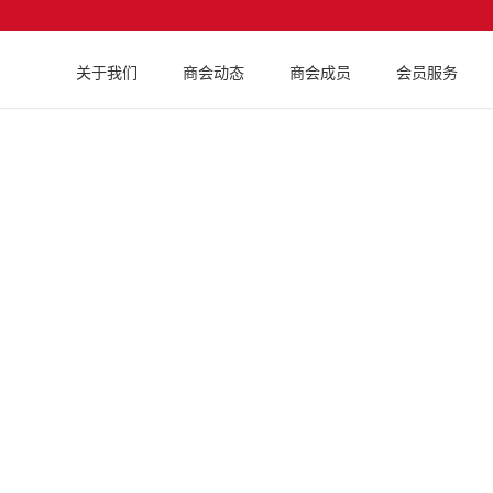
关于我们
商会动态
商会成员
会员服务
实用信息
促进中、印尼两国企业的友好合作与交流