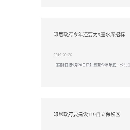
印尼政府今年还要为9座水库招标
2019-09-20
【国际日报9月20日讯】直至今年年底，公共工
居部将要进行招标的9座水库，分别是东努省Mbay水
印尼政府要建设119自立保税区