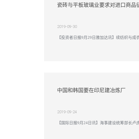
瓷砖与平板玻璃业要求对进口商品
2019-09-30
【投资者日报9月29日雅加达讯】续纺织与成
充斥国内市场。印尼陶瓷综合工业协会（ASAKI）总
中国和韩国要在印尼建冶炼厂
2019-09-24
【国际日报9月24日讯】海事建设统筹部长卢虎（Lu
和韩国企业要在印尼建设冶炼厂。 卢虎说：“