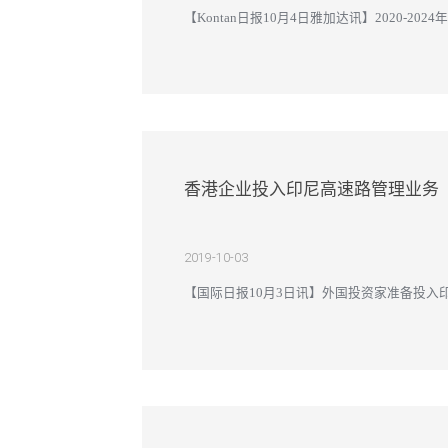
【Kontan日报10月4日雅加达讯】2020-
五年里，私营部门在基础设施项目的作用也将从目前
香港企业投入印尼高速路管理业务
2019-10-03
【国际日报10月3日讯】外国投资家准备投入印尼高速路业
Waskita Toll Road 公司合作有条件的股份