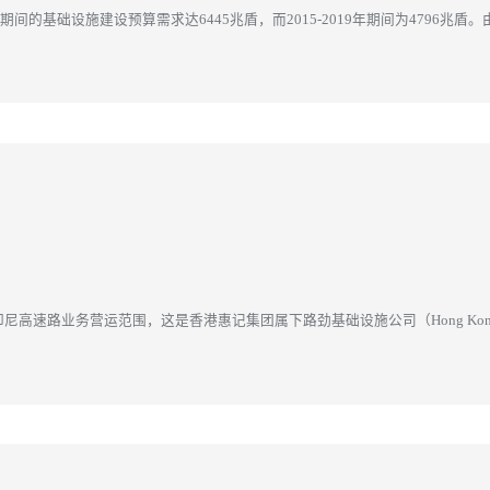
2024年期间的基础设施建设预算需求达6445兆盾，而2015-2019年期间为479
的36.5%提升至42...
务营运范围，这是香港惠记集团属下路劲基础设施公司（Hong Kong Road King I
交易活动。 公共工...