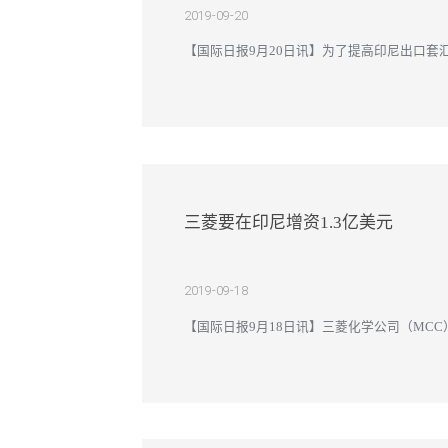
2019-09-20
【国际日报9月20日讯】为了提高印尼出口套
（工业4.0）路线图所指定建设100个自立保税区
三菱要在印尼增资1.3亿美元
2019-09-18
【国际日报9月18日讯】三菱化学公司（MCC）通
（polyester film）制造厂便利设施条件